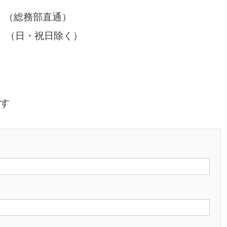
0 （総務部直通）
0 （日・祝日除く）
です